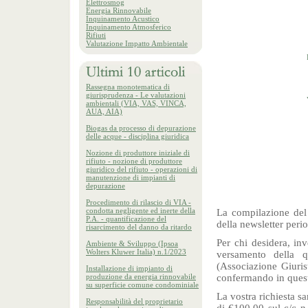
Elettrosmog
Energia Rinnovabile
Inquinamento Acustico
Inquinamento Atmosferico
Rifiuti
Valutazione Impatto Ambientale
Rassegna monotematica di
giurisprudenza - Le valutazioni
ambientali (VIA, VAS, VINCA,
AUA, AIA)
Biogas da processo di depurazione
delle acque - disciplina giuridica
Nozione di produttore iniziale di
rifiuto - nozione di produttore
giuridico del rifiuto - operazioni di
manutenzione di impianti di
depurazione
Procedimento di rilascio di VIA -
condotta negligente ed inerte della
La compilazione del 
P.A. - quantificazione del
della newsletter peri
risarcimento del danno da ritardo
Per chi desidera, inv
Ambiente & Sviluppo (Ipsoa
Wolters Kluwer Italia) n.1/2023
versamento della 
(Associazione Giuri
Installazione di impianto di
produzione da energia rinnovabile
confermando in quest
su superficie comune condominiale
La vostra richiesta s
Responsabilità del proprietario