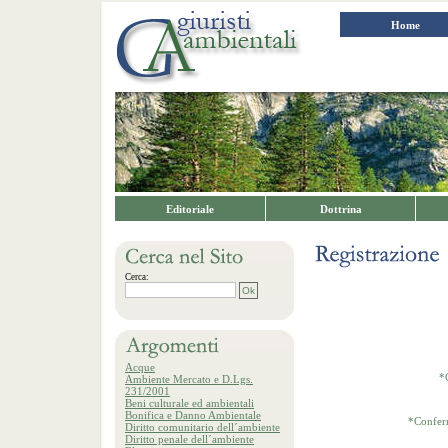
Home
Editoriale
Dottrina
Cerca:
Acque
*
Ambiente Mercato e D.Lgs.
231/2001
Beni culturale ed ambientali
Bonifica e Danno Ambientale
*Confer
Diritto comunitario dell´ambiente
Diritto penale dell´ambiente