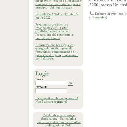
di €100,00 sul c/c 
incolpevole - nozione di operatore
- messa in sicurezza d'emergenza -
3260, presso Unicred
principio =chi inquina paga=
Dichiaro di aver letto 
DELIBERA ANAC n. 378 del 27
(
Informativa
)
luglio 2022
Programma sperimentale
"Mangiaplastica" - Criteri,
condizioni e modalità per
l'erogazione del contributo a
favore dei Comuni
Autorizzazione paesaggistica,
energie rinnovabili, pannelli
fotovoltaici, comunicazione di
preavviso di rigetto, motivazioni
per il diniego
Utente:
Password:
Ha dimenticato la sua password?
Non è ancora registrato?
Residui da costruzione e
demolizione - Sostenibilita'
ambientale ed economia circolare
nella gestione C&D