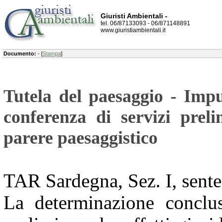
Giuristi Ambientali -
tel. 06/87133093 - 06/871148891
www.giuristiambientali.it
Documento:
- [
Stampa
]
Tutela del paesaggio - Impu
conferenza di servizi prel
parere paesaggistico
TAR Sardegna, Sez. I, sente
La determinazione conclus