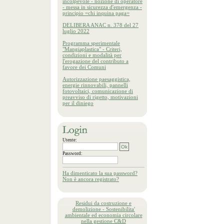
incolpevole - nozione di operatore
- messa in sicurezza d'emergenza -
principio =chi inquina paga=
DELIBERA ANAC n. 378 del 27
luglio 2022
Programma sperimentale
"Mangiaplastica" - Criteri,
condizioni e modalità per
l'erogazione del contributo a
favore dei Comuni
Autorizzazione paesaggistica,
energie rinnovabili, pannelli
fotovoltaici, comunicazione di
preavviso di rigetto, motivazioni
per il diniego
Utente:
Password:
Ha dimenticato la sua password?
Non è ancora registrato?
Residui da costruzione e
demolizione - Sostenibilita'
ambientale ed economia circolare
nella gestione C&D