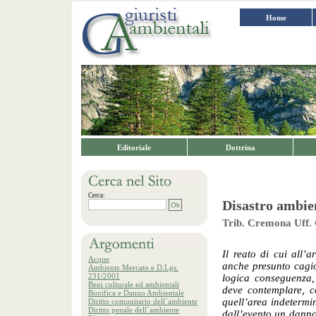
Home
Editoriale
Dottrina
Cerca:
Disastro ambien
Trib. Cremona Uff. 
Il reato di cui all’
Acque
anche presunto cagio
Ambiente Mercato e D.Lgs.
231/2001
logica conseguenza,
Beni culturale ed ambientali
deve contemplare, co
Bonifica e Danno Ambientale
quell’area indetermi
Diritto comunitario dell´ambiente
Diritto penale dell´ambiente
dall’evento un danno