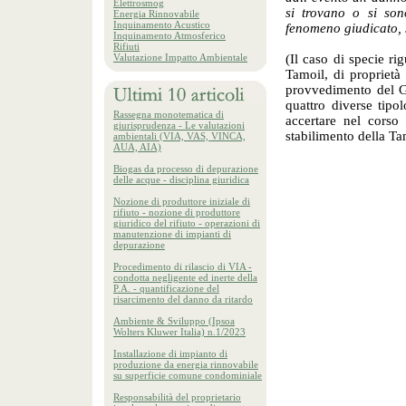
Elettrosmog
si trovano o si son
Energia Rinnovabile
Inquinamento Acustico
fenomeno giudicato, 
Inquinamento Atmosferico
Rifiuti
Valutazione Impatto Ambientale
(Il caso di specie ri
Tamoil, di proprietà 
provvedimento del GI
quattro diverse tipo
Rassegna monotematica di
accertare nel corso
giurisprudenza - Le valutazioni
stabilimento della Ta
ambientali (VIA, VAS, VINCA,
AUA, AIA)
Biogas da processo di depurazione
delle acque - disciplina giuridica
Nozione di produttore iniziale di
rifiuto - nozione di produttore
giuridico del rifiuto - operazioni di
manutenzione di impianti di
depurazione
Procedimento di rilascio di VIA -
condotta negligente ed inerte della
P.A. - quantificazione del
risarcimento del danno da ritardo
Ambiente & Sviluppo (Ipsoa
Wolters Kluwer Italia) n.1/2023
Installazione di impianto di
produzione da energia rinnovabile
su superficie comune condominiale
Responsabilità del proprietario