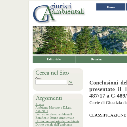
Home
Editoriale
Dottrina
Cerca:
Conclusioni d
presentate il
487/17 a C-489
Corte di Giustizia 
Acque
Ambiente Mercato e D.Lgs.
231/2001
Beni culturale ed ambientali
CLASSIFICAZIONE 
Bonifica e Danno Ambientale
Diritto comunitario dell´ambiente
Diritto penale dell´ambiente