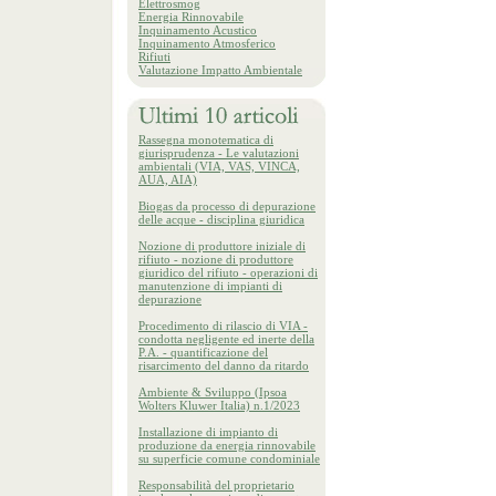
Elettrosmog
Energia Rinnovabile
Inquinamento Acustico
Inquinamento Atmosferico
Rifiuti
Valutazione Impatto Ambientale
Rassegna monotematica di
giurisprudenza - Le valutazioni
ambientali (VIA, VAS, VINCA,
AUA, AIA)
Biogas da processo di depurazione
delle acque - disciplina giuridica
Nozione di produttore iniziale di
rifiuto - nozione di produttore
giuridico del rifiuto - operazioni di
manutenzione di impianti di
depurazione
Procedimento di rilascio di VIA -
condotta negligente ed inerte della
P.A. - quantificazione del
risarcimento del danno da ritardo
Ambiente & Sviluppo (Ipsoa
Wolters Kluwer Italia) n.1/2023
Installazione di impianto di
produzione da energia rinnovabile
su superficie comune condominiale
Responsabilità del proprietario