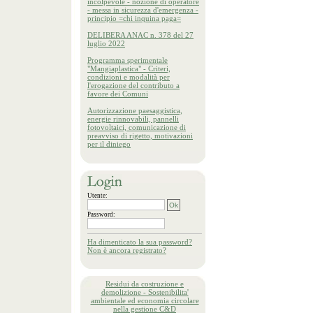
incolpevole - nozione di operatore
- messa in sicurezza d'emergenza -
principio =chi inquina paga=
DELIBERA ANAC n. 378 del 27
luglio 2022
Programma sperimentale
"Mangiaplastica" - Criteri,
condizioni e modalità per
l'erogazione del contributo a
favore dei Comuni
Autorizzazione paesaggistica,
energie rinnovabili, pannelli
fotovoltaici, comunicazione di
preavviso di rigetto, motivazioni
per il diniego
Utente:
Password:
Ha dimenticato la sua password?
Non è ancora registrato?
Residui da costruzione e
demolizione - Sostenibilita'
ambientale ed economia circolare
nella gestione C&D